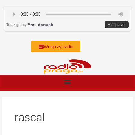
Skip
to
content
Brak danych
Teraz gramy:
Mini player
Wesprzyj radio
rascal