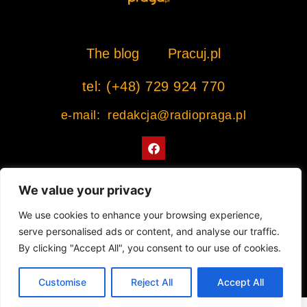
The blog
Pracuj.pl
tel: (+48) 729 924 770
e-mail: redakcja@radiopraga.pl
F
a
c
e
b
We value your privacy
o
o
Współpracujemy z Muzeum Warszawskiej Pragi
We use cookies to enhance your browsing experience,
k
serve personalised ads or content, and analyse our traffic.
© 2022 All rights Reserved. Radiopraga.pl
By clicking "Accept All", you consent to our use of cookies.
Projekt strony internetowej: tomasz-kaminski.pl
Customise
Reject All
Accept All