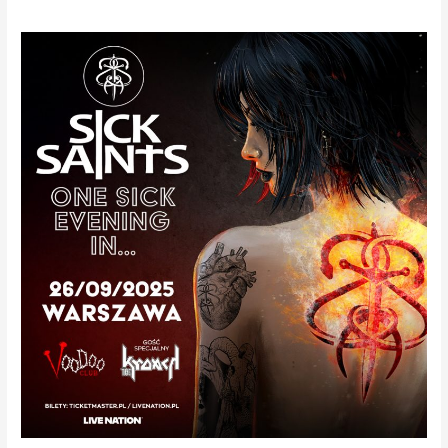
SICK
SAINTS
–
One
SiCK
Evening
in….
VooDoo.