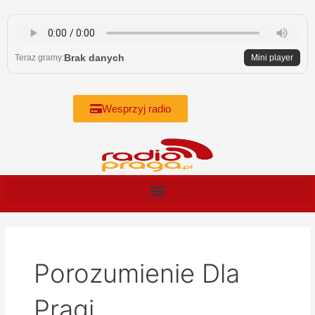
Skip
to
content
Brak danych
Teraz gramy:
Mini player
Wesprzyj radio
Porozumienie Dla
Pragi