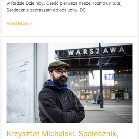
w Radzie Dzielnicy. Cześć pierwsza naszej rozmowy tutaj
Serdecznie zapraszam do odsłuchu. DS
Read More »
Krzysztof
Michalski.
Społecznik,
aktywista,
działacz
Porozumienia
Dla
Pragi
gościem
RadioPraga.pl
Krzysztof Michalski. Społecznik,