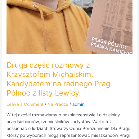
Druga część rozmowy z
Krzysztofem Michalskim.
Kandydatem na radnego Pragi
Północ z listy Lewicy.
Leave a Comment
/
Na Pradze
/
admin
W tej części rozmawiamy o bezpieczeństwie i o dzielnicy
przedsiębiorców, rzemieślników i artystów. Warto też
posłuchać o ludziach Stowarzyszenia Porozumienie Dla Pragi,
którzy po wyborach mogą reprezentować mieszkańców Pragi