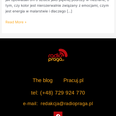
tym, czy kolor jest nierozerwalnie związany z emocjami, czym
jest energia w malarstwie i dlaczego […]
Read More »
The blog
Pracuj.pl
tel: (+48) 729 924 770
e-mail: redakcja@radiopraga.pl
F