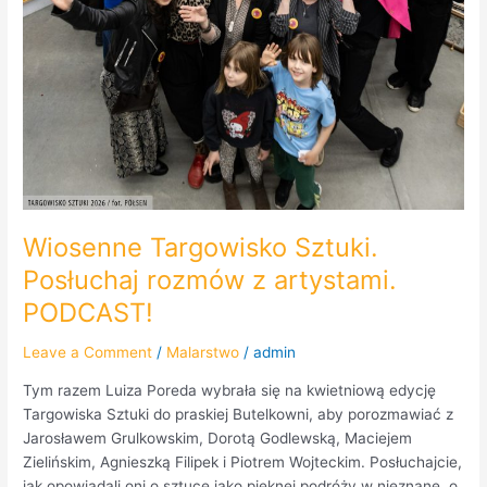
Wiosenne Targowisko Sztuki.
Posłuchaj rozmów z artystami.
PODCAST!
Leave a Comment
/
Malarstwo
/
admin
Tym razem Luiza Poreda wybrała się na kwietniową edycję
Targowiska Sztuki do praskiej Butelkowni, aby porozmawiać z
Jarosławem Grulkowskim, Dorotą Godlewską, Maciejem
Zielińskim, Agnieszką Filipek i Piotrem Wojteckim. Posłuchajcie,
jak opowiadali oni o sztuce jako pięknej podróży w nieznane, o