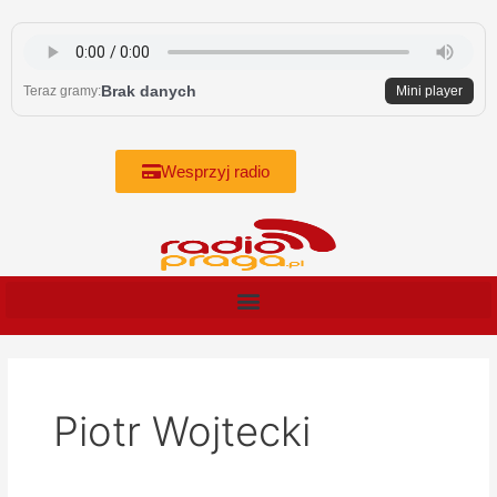
Skip
to
content
Brak danych
Teraz gramy:
Mini player
Wesprzyj radio
Piotr Wojtecki