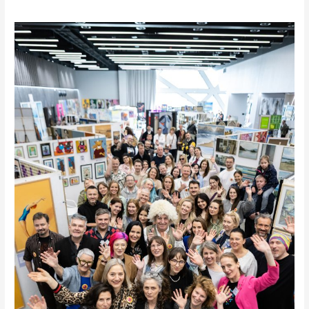
Wiosenne
Targowisko
Sztuki.
Posłuchaj
rozmów
z
artystami.
PODCAST!