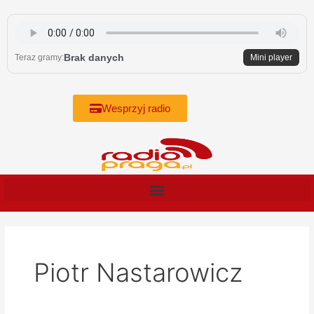
Skip
to
content
Brak danych
Teraz gramy:
Mini player
Wesprzyj radio
Piotr Nastarowicz