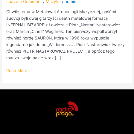
Leave a Comment
/
Muzyka
/
admin
Chwilę temu w Metalowej Archeologii Muzycznej, gośćmi
audycji byli dwaj gitarzyści death metalowej formacji
INFERNAL BIZARRE z Łowicza – Piotr „Nastar” Nastarowicz
oraz Marcin „Cines” Węglarek. Ten pierwszy współtworzył
również hordę SAURON, która w 1996 roku wypuściła
legendarne już demo „Wilderness…”. Piotr Nastarowicz tworzy
również PIOTR NASTAROWICZ PROJECT, a oprócz tego
macza swoje palce wraz […]
Read More »