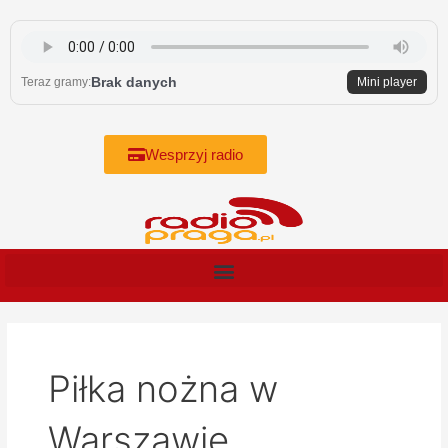
Skip
to
content
Brak danych
Teraz gramy:
Mini player
Wesprzyj radio
Piłka nożna w
Warszawie