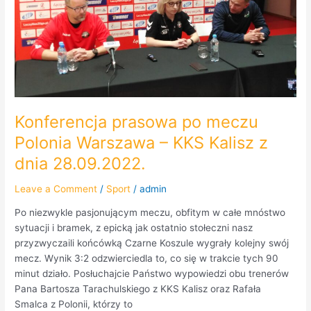
KKS
Kalisz
z
dnia
28.09.2022.
Konferencja prasowa po meczu
Polonia Warszawa – KKS Kalisz z
dnia 28.09.2022.
Leave a Comment
/
Sport
/
admin
Po niezwykle pasjonującym meczu, obfitym w całe mnóstwo
sytuacji i bramek, z epicką jak ostatnio stołeczni nasz
przyzwyczaili końcówką Czarne Koszule wygrały kolejny swój
mecz. Wynik 3:2 odzwierciedla to, co się w trakcie tych 90
minut działo. Posłuchajcie Państwo wypowiedzi obu trenerów
Pana Bartosza Tarachulskiego z KKS Kalisz oraz Rafała
Smalca z Polonii, którzy to