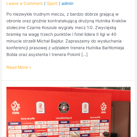
Leave a Comment
/
Sport
/
admin
Po niezwykle trudnym meczu, z bardzo dobrze grającą w
obronie oraz groźnie kontratakującą drużyną Hutnika Kraków
stołeczne Czarne Koszule wygrały mecz 1:0. Zwycięską
bramkę na wagę trzech punktów i fotel lidera II ligi w 40
minucie strzelił Michał Bajdur. Zapraszamy do wysłuchania
konferencji prasowej z udziałem trenera Hutnika Bartłomieja
Bobla oraz asystenta I trenera Polonii […]
Read More »
Konferencja
prasowa
po
meczu
Polonia
Warszawa
–