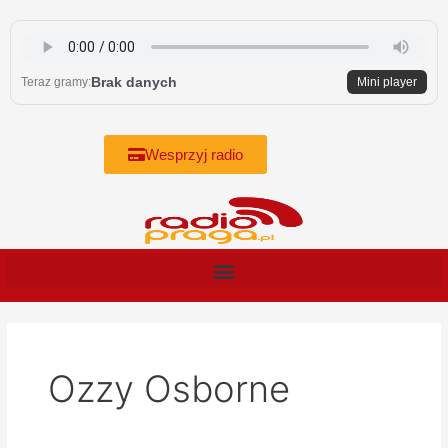
Skip
to
content
Brak danych
Teraz gramy:
Mini player
Wesprzyj radio
Ozzy Osborne