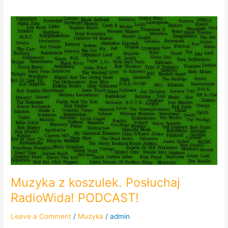
Muzyka
z
koszulek.
Posłuchaj
RadioWida!
PODCAST!
Muzyka z koszulek. Posłuchaj
RadioWida! PODCAST!
Leave a Comment
/
Muzyka
/
admin