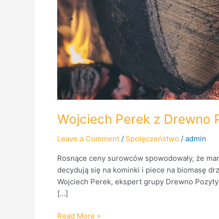
Wojciech Perek z Drewno 
Leave a Comment
/
Społęczeństwo
/
admin
Rosnące ceny surowców spowodowały, że mart
decydują się na kominki i piece na biomasę d
Wojciech Perek, ekspert grupy Drewno Pozyty
[…]
Read More »