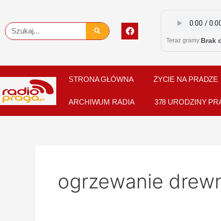
Skip
to
F
Szukaj
content
a
Brak 
Teraz gramy:
c
e
b
o
o
STRONA GŁÓWNA
ŻYCIE NA PRADZE
k
ARCHIWUM RADIA
378 URODZINY PR
ogrzewanie dre