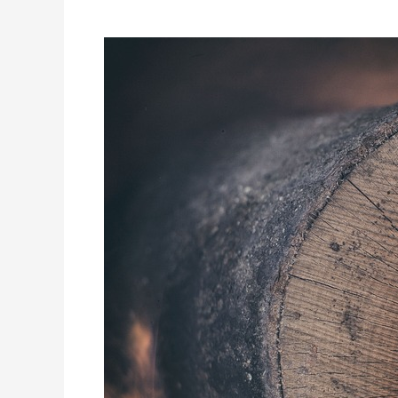
Wojciech
Perek
z
Drewno
Pozytywni
w
RadioPraga.pl