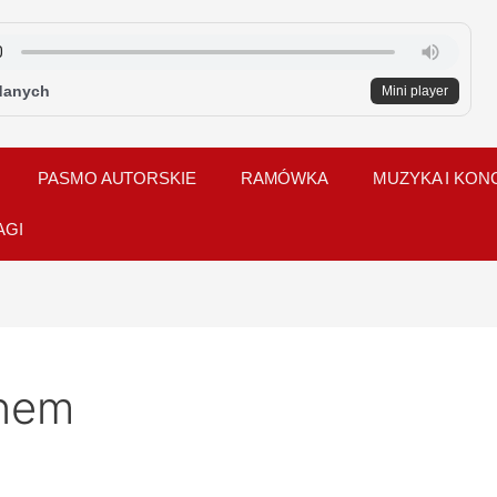
danych
Mini player
PASMO AUTORSKIE
RAMÓWKA
MUZYKA I KON
AGI
wnem