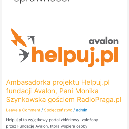
Ambasadorka
projektu
Helpuj.pl
fundacji
Avalon,
Pani
Monika
Szynkowska
gościem
Ambasadorka projektu Helpuj.pl
RadioPraga.pl
fundacji Avalon, Pani Monika
Szynkowska gościem RadioPraga.pl
Leave a Comment
/
Społęczeństwo
/
admin
Helpuj pl to wyjątkowy portal zbiórkowy, założony
przez Fundację Avalon, która wspiera osoby