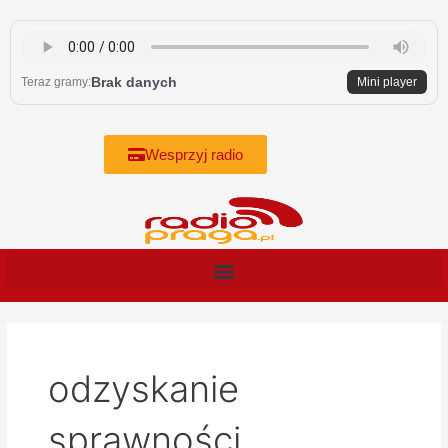
Skip
to
content
Brak danych
Teraz gramy:
Mini player
Wesprzyj radio
odzyskanie
sprawności