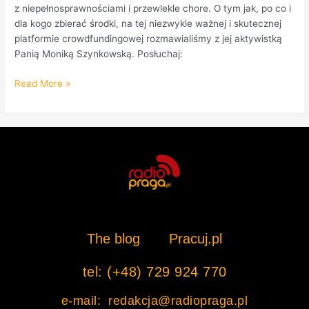
z niepełnosprawnościami i przewlekle chore. O tym jak, po co i
dla kogo zbierać środki, na tej niezwykle ważnej i skutecznej
platformie crowdfundingowej rozmawialiśmy z jej aktywistką
Panią Moniką Szynkowską. Posłuchaj:
Read More »
The blog
Pracuj.pl
tel: (+48) 729 924 770
e-mail: redakcja@radiopraga.pl