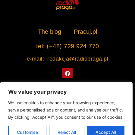
The blog
Pracuj.pl
tel: (+48) 729 924 770
e-mail: redakcja@radiopraga.pl
F
a
c
e
b
We value your privacy
o
o
Współpracujemy z Muzeum Warszawskiej Pragi
We use cookies to enhance your browsing experience,
k
serve personalised ads or content, and analyse our traffic.
© 2022 All rights Reserved. Radiopraga.pl
By clicking "Accept All", you consent to our use of cookies.
Projekt strony internetowej: tomasz-kaminski.pl
Customise
Reject All
Accept All