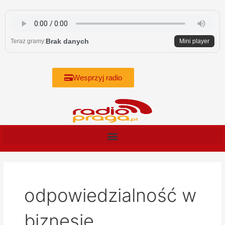
Skip
to
content
Brak danych
Teraz gramy:
Mini player
Wesprzyj radio
odpowiedzialność w
biznesie