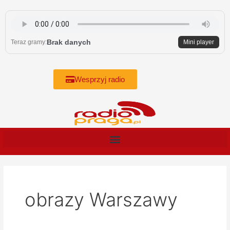
Skip
to
content
Brak danych
Teraz gramy:
Mini player
Wesprzyj radio
obrazy Warszawy