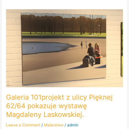
Galeria
101projekt
z
ulicy
Pięknej
62/64
pokazuje
wystawę
Magdaleny
Laskowskiej.
Galeria 101projekt z ulicy Pięknej
62/64 pokazuje wystawę
Magdaleny Laskowskiej.
Leave a Comment
/
Malarstwo
/
admin