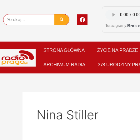
Skip
to
F
Szukaj
content
a
Brak 
Teraz gramy:
c
e
b
o
o
STRONA GŁÓWNA
ŻYCIE NA PRADZE
k
ARCHIWUM RADIA
378 URODZINY PR
Nina Stiller