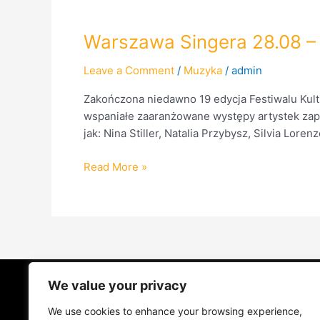
Warszawa
Warszawa Singera 28.08 – 
Singera
Leave a Comment
/
Muzyka
/
admin
28.08
–
Zakończona niedawno 19 edycja Festiwalu Kult
04.09
wspaniałe zaaranżowane występy artystek zapro
22
jak: Nina Stiller, Natalia Przybysz, Silvia Lor
za
nami…..
Read More »
We value your privacy
STRONA GŁÓWNA
ŻYCIE NA PRAD
We use cookies to enhance your browsing experience,
MUZYKA I KONCERTY
KONTAKT