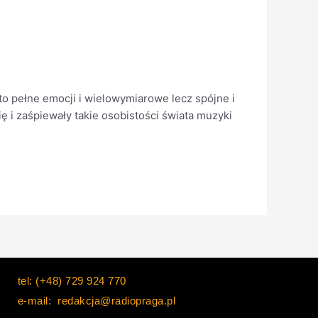
o pełne emocji i wielowymiarowe lecz spójne i
ę i zaśpiewały takie osobistości świata muzyki
]
tel: (+48) 729 924 770
e-mail: redakcja@radiopraga.pl