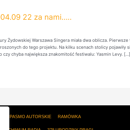
04.09 22 za nami…..
ury Żydowskiej Warszawa Singera miała dwa oblicza. Pierwsze t
szonych do tego projektu. Na kilku scenach stolicy pojawiły si
enzo czy chyba największa znakomitość festiwalu: Yasmin Levy. […
ZE
PASMO AUTORSKIE
RAMÓWKA
ARCHIWUM RADIA
378 URODZINY PRAGI