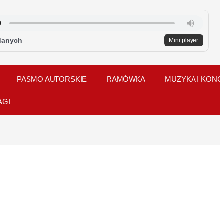
danych
Mini player
PASMO AUTORSKIE
RAMÓWKA
MUZYKA I KON
AGI