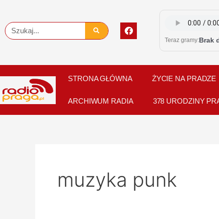
Skip
to
F
Szukaj
content
a
Brak 
Teraz gramy:
c
e
b
o
o
STRONA GŁÓWNA
ŻYCIE NA PRADZE
k
ARCHIWUM RADIA
378 URODZINY PR
muzyka punk