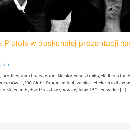
 Pistols w doskonałej prezentacji n
dmin
roducentem i reżyserem. Najpierwchciał nakręcić film o londyńs
ncertów – „100 Club”. Potem zmienił zamiar i chciał zrealizowa
 sam Malcolm byłbardzo zafascynowany latami 50., co widać […]