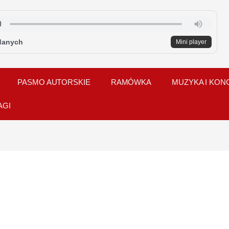
danych
Mini player
PASMO AUTORSKIE
RAMÓWKA
MUZYKA I KON
AGI