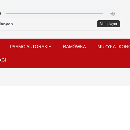
danych
Mini player
PASMO AUTORSKIE
RAMÓWKA
MUZYKA I KON
AGI