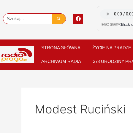
Skip
to
F
Szukaj
content
a
Brak 
Teraz gramy:
c
e
b
o
o
STRONA GŁÓWNA
ŻYCIE NA PRADZE
k
ARCHIWUM RADIA
378 URODZINY PR
Modest Ruciński