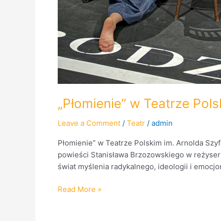
„Płomienie” w Teatrze Pols
Leave a Comment
/
Teatr
/
admin
Płomienie” w Teatrze Polskim im. Arnolda Szyf
powieści Stanisława Brzozowskiego w reżyseri
świat myślenia radykalnego, ideologii i emocj
Read More »