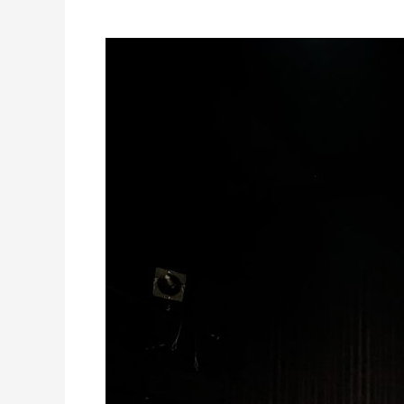
„Płomienie”
w
Teatrze
Polskim.