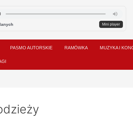
danych
Mini player
PASMO AUTORSKIE
RAMÓWKA
MUZYKA I KON
AGI
odzieży