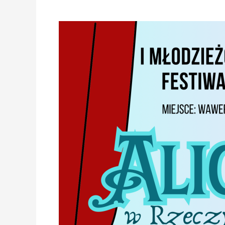
Radio
Praga
jest
partnerem
Pierwszego
Młodzieżowego
Wawerskiego
Festiwalu
Teatralnego.