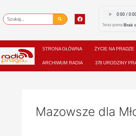
Skip
to
F
Szukaj
content
a
Brak 
Teraz gramy:
c
e
b
o
o
STRONA GŁÓWNA
ŻYCIE NA PRADZE
k
ARCHIWUM RADIA
378 URODZINY PR
Mazowsze dla Mł