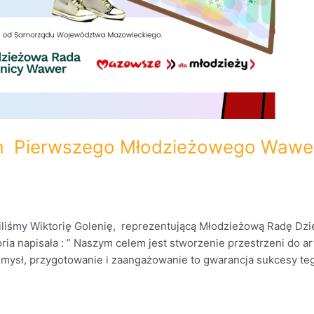
em Pierwszego Młodzieżowego Wawer
iliśmy Wiktorię Golenię, reprezentującą Młodzieżową Radę Dzie
toria napisała : ” Naszym celem jest stworzenie przestrzeni do ar
pomysł, przygotowanie i zaangażowanie to gwarancja sukcesy tego