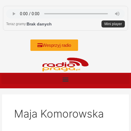
Skip
to
content
Brak danych
Teraz gramy:
Mini player
Wesprzyj radio
Maja Komorowska