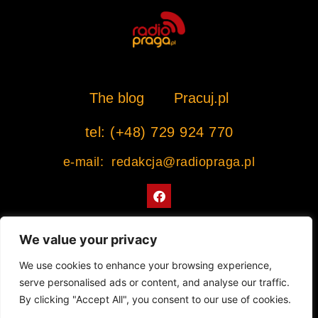
The blog
Pracuj.pl
tel: (+48) 729 924 770
e-mail: redakcja@radiopraga.pl
F
a
c
e
b
We value your privacy
o
o
Współpracujemy z Muzeum Warszawskiej Pragi
We use cookies to enhance your browsing experience,
k
serve personalised ads or content, and analyse our traffic.
© 2022 All rights Reserved. Radiopraga.pl
By clicking "Accept All", you consent to our use of cookies.