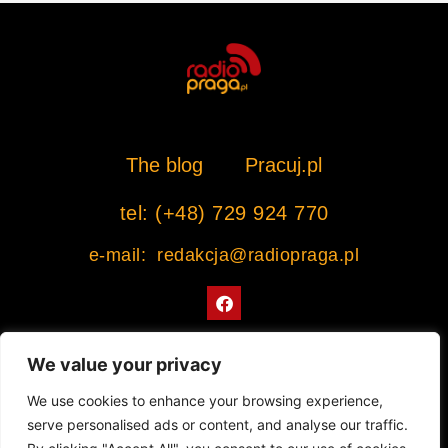
The blog
Pracuj.pl
tel: (+48) 729 924 770
e-mail: redakcja@radiopraga.pl
F
a
c
e
b
We value your privacy
o
o
Współpracujemy z Muzeum Warszawskiej Pragi
We use cookies to enhance your browsing experience,
k
serve personalised ads or content, and analyse our traffic.
© 2022 All rights Reserved. Radiopraga.pl