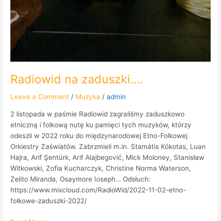
Radiowid na zaduszki….
Leave a Comment
/
Muzyka
/
admin
2 listopada w paśmie Radiowid zagraliśmy zaduszkowo
etniczną i folkową nutę ku pamięci tych muzyków, którzy
odeszli w 2022 roku do międzynarodowej Etno-Folkowej
Orkiestry Zaświatów. Zabrzmieli m.in. Stamátis Kókotas, Luan
Hajra, Arif Şentürk, Arif Alajbegović, Mick Moloney, Stanisław
Witkowski, Zofia Kucharczyk, Christine Norma Waterson,
Zelito Miranda, Osaymore Ioseph… Odsłuch:
https://www.mixcloud.com/RadioWid/2022-11-02-etno-
folkowe-zaduszki-2022/