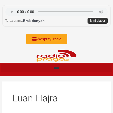
Skip
to
content
Brak danych
Teraz gramy:
Mini player
Wesprzyj radio
Luan Hajra