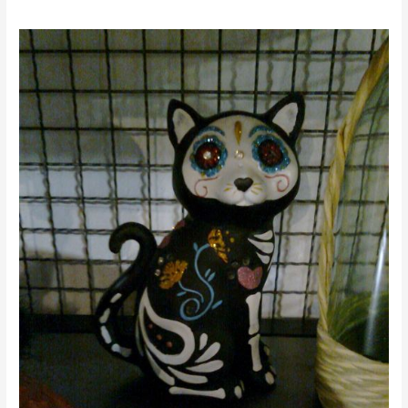
Radiowid
na
zaduszki….