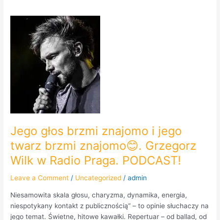
Jego
głos
brzmi
znajomo
i
jego
twarz
brzmi
znajomo
😊.
Jego głos brzmi znajomo i jego
Grzegorz
Wilk
twarz brzmi znajomo😊. Grzegorz
w
Wilk w Radio Praga. PODCAST!
Radio
Praga.
Leave a Comment
/
Uncategorized
/
admin
PODCAST!
Niesamowita skala głosu, charyzma, dynamika, energia,
niespotykany kontakt z publicznością” – to opinie słuchaczy na
jego temat. Świetne, hitowe kawałki. Repertuar – od ballad, od