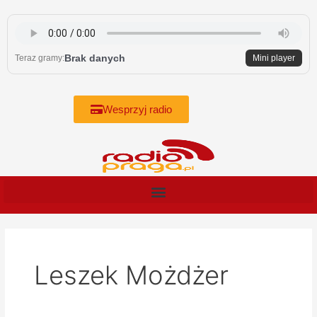
Skip
to
content
Brak danych
Teraz gramy:
Mini player
Wesprzyj radio
Leszek Możdżer