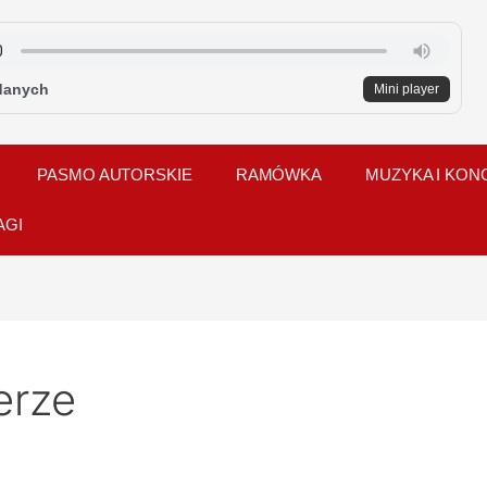
danych
Mini player
PASMO AUTORSKIE
RAMÓWKA
MUZYKA I KON
AGI
erze