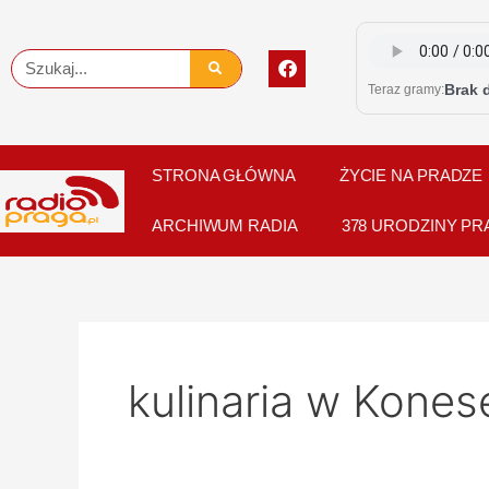
Skip
to
F
Szukaj
content
a
Brak 
Teraz gramy:
c
e
b
o
o
STRONA GŁÓWNA
ŻYCIE NA PRADZE
k
ARCHIWUM RADIA
378 URODZINY PR
kulinaria w Kones