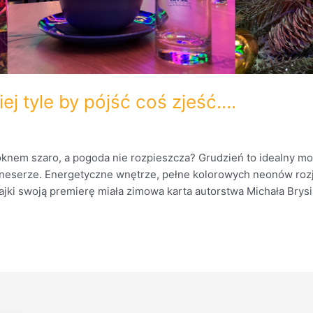
j tyle by pójść coś zjeść….
knem szaro, a pogoda nie rozpieszcza? Grudzień to idealny 
serze. Energetyczne wnętrze, pełne kolorowych neonów rozja
i swoją premierę miała zimowa karta autorstwa Michała Brysia