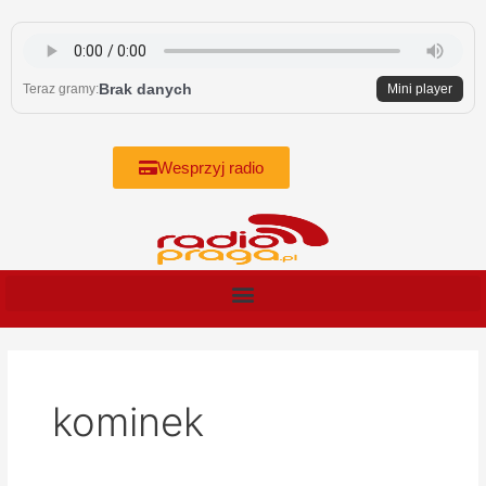
Skip
to
content
Brak danych
Teraz gramy:
Mini player
Wesprzyj radio
kominek