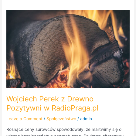
Wojciech
Perek
z
Drewno
Pozytywni
w
RadioPraga.pl
Wojciech Perek z Drewno
Pozytywni w RadioPraga.pl
Leave a Comment
/
Społęczeństwo
/
admin
Rosnące ceny surowców spowodowały, że martwimy się o