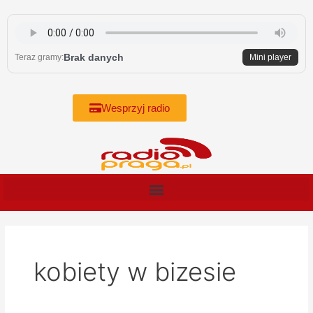
Skip
to
content
Brak danych
Teraz gramy:
Mini player
Wesprzyj radio
kobiety w bizesie