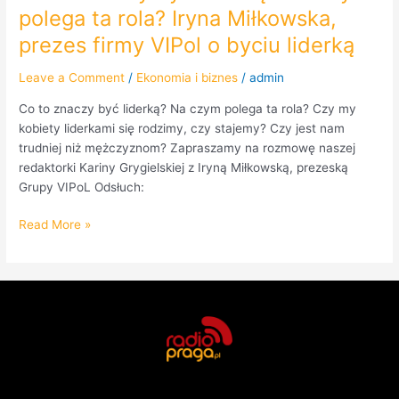
polega ta rola? Iryna Miłkowska,
prezes firmy VIPol o byciu liderką
Leave a Comment
/
Ekonomia i biznes
/
admin
Co to znaczy być liderką? Na czym polega ta rola? Czy my
kobiety liderkami się rodzimy, czy stajemy? Czy jest nam
trudniej niż mężczyznom? Zapraszamy na rozmowę naszej
redaktorki Kariny Grygielskiej z Iryną Miłkowską, prezeską
Grupy VIPoL Odsłuch:
Read More »