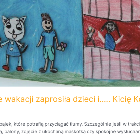
akacji zaprosiła dzieci i….. Kicię Ko
ajek, które potrafią przyciągać tłumy. Szczególnie jeśli w trak
, balony, zdjęcie z ukochaną maskotką czy spokojne wysłuchani