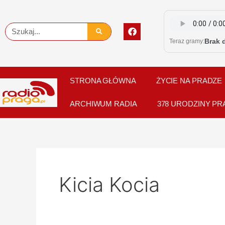
Skip
to
F
Szukaj
content
a
Brak 
Teraz gramy:
c
e
b
o
o
STRONA GŁÓWNA
ŻYCIE NA PRADZE
k
ARCHIWUM RADIA
378 URODZINY PR
Kicia Kocia