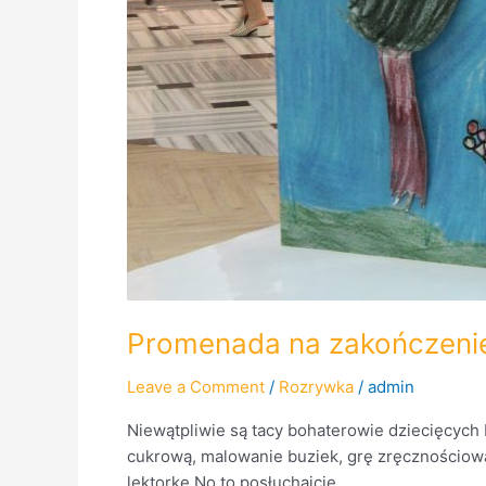
Promenada na zakończenie w
Leave a Comment
/
Rozrywka
/
admin
Niewątpliwie są tacy bohaterowie dziecięcych b
cukrową, malowanie buziek, grę zręcznościową
lektorkę No to posłuchajcie….