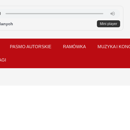
danych
Mini player
PASMO AUTORSKIE
RAMÓWKA
MUZYKA I KON
AGI