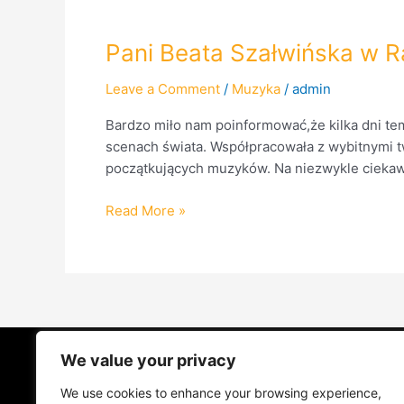
Pani
Pani Beata Szałwińska w R
Beata
Leave a Comment
/
Muzyka
/
admin
Szałwińska
w
Bardzo miło nam poinformować,że kilka dni te
RadioPraga.pl.
scenach świata. Współpracowała z wybitnymi tw
początkujących muzyków. Na niezwykle ciekawy i
Read More »
We value your privacy
STRONA GŁÓWNA
ŻYCIE NA PRAD
We use cookies to enhance your browsing experience,
MUZYKA I KONCERTY
KONTAKT