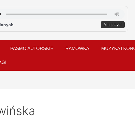
danych
Mini player
PASMO AUTORSKIE
RAMÓWKA
MUZYKA I KON
AGI
łwińska