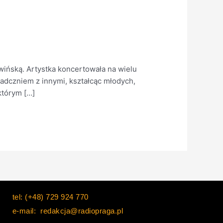
wińską. Artystka koncertowała na wielu
iadczniem z innymi, kształcąc młodych,
którym […]
tel: (+48) 729 924 770
e-mail: redakcja@radiopraga.pl