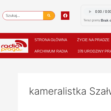
Skip
to
F
Szukaj
content
a
Brak 
Teraz gramy:
c
e
b
o
o
STRONA GŁÓWNA
ŻYCIE NA PRADZE
k
ARCHIWUM RADIA
378 URODZINY PR
kameralistka Sza