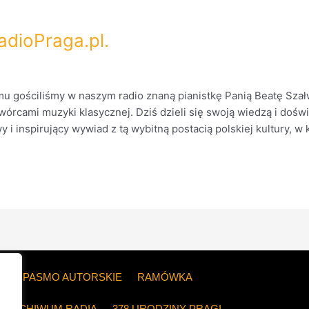
adioPraga.pl.
mu gościliśmy w naszym radio znaną pianistkę Panią Beatę Szał
órcami muzyki klasycznej. Dziś dzieli się swoją wiedzą i dośw
 inspirujący wywiad z tą wybitną postacią polskiej kultury, w 
ZE
PASMO AUTORSKIE
RAMÓWKA
ARCHIWUM RADIA
378 URODZINY PRAGI