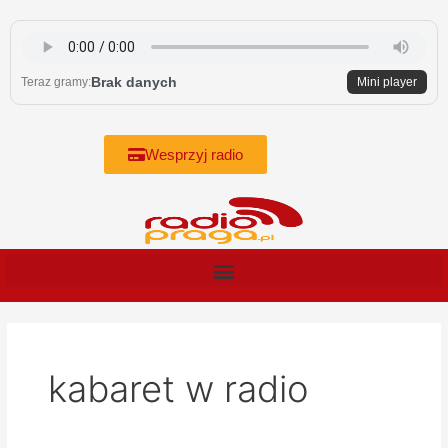
Skip
to
content
Brak danych
Teraz gramy:
Mini player
Wesprzyj radio
kabaret w radio