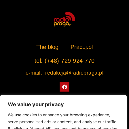
The blog
Pracuj.pl
tel: (+48) 729 924 770
e-mail: redakcja@radiopraga.pl
F
a
c
e
b
We value your privacy
o
o
Współpracujemy z Muzeum Warszawskiej Pragi
We use cookies to enhance your browsing experience,
k
serve personalised ads or content, and analyse our traffic.
© 2022 All rights Reserved. Radiopraga.pl
By clicking "Accept All", you consent to our use of cookies.