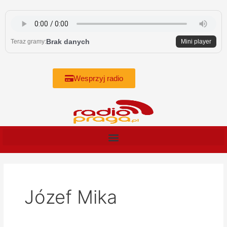
Skip
to
content
Brak danych
Teraz gramy:
Mini player
Wesprzyj radio
Józef Mika