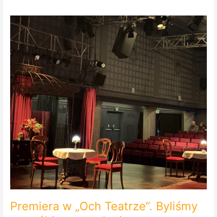
Premiera
w
„Och
Teatrze”.
Byliśmy
na
próbie
generalnej.
Premiera w „Och Teatrze”. Byliśmy