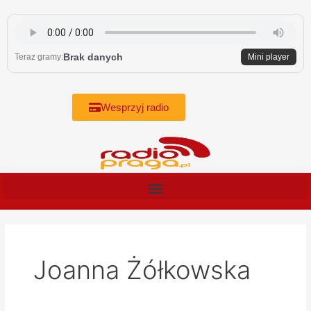
Skip
to
content
Brak danych
Teraz gramy:
Mini player
Wesprzyj radio
Joanna Żółkowska