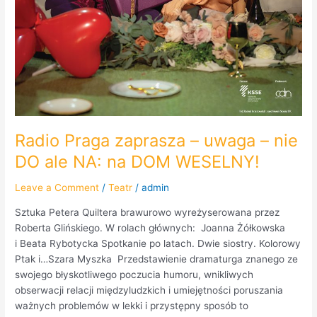
Radio Praga zaprasza – uwaga – nie
DO ale NA: na DOM WESELNY!
Leave a Comment
/
Teatr
/
admin
Sztuka Petera Quiltera brawurowo wyreżyserowana przez
Roberta Glińskiego. W rolach głównych: Joanna Żółkowska
i Beata Rybotycka Spotkanie po latach. Dwie siostry. Kolorowy
Ptak i…Szara Myszka Przedstawienie dramaturga znanego ze
swojego błyskotliwego poczucia humoru, wnikliwych
obserwacji relacji międzyludzkich i umiejętności poruszania
ważnych problemów w lekki i przystępny sposób to