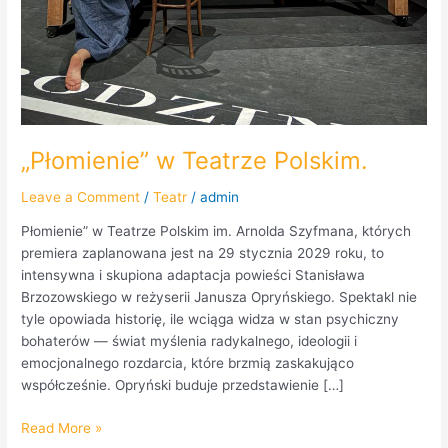
„Płomienie” w Teatrze Polskim.
Leave a Comment
/
Teatr
/
admin
Płomienie” w Teatrze Polskim im. Arnolda Szyfmana, których
premiera zaplanowana jest na 29 stycznia 2029 roku, to
intensywna i skupiona adaptacja powieści Stanisława
Brzozowskiego w reżyserii Janusza Opryńskiego. Spektakl nie
tyle opowiada historię, ile wciąga widza w stan psychiczny
bohaterów — świat myślenia radykalnego, ideologii i
emocjonalnego rozdarcia, które brzmią zaskakująco
współcześnie. Opryński buduje przedstawienie […]
Read More »