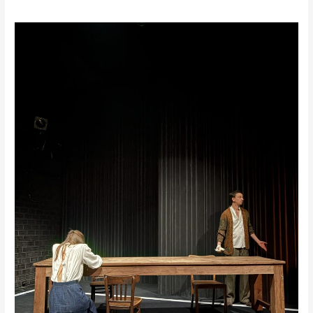
„Płomienie”
w
Teatrze
Polskim.