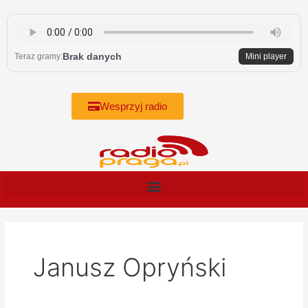
Skip
to
content
Brak danych
Teraz gramy:
Mini player
Wesprzyj radio
Janusz Opryński