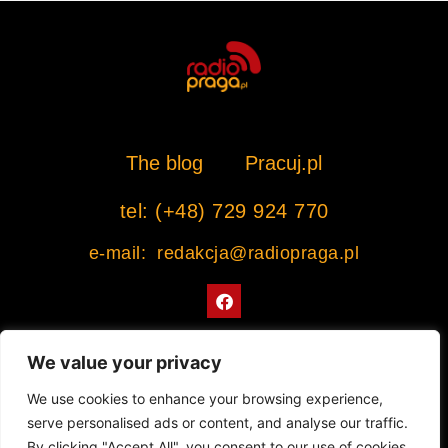
The blog
Pracuj.pl
tel: (+48) 729 924 770
e-mail: redakcja@radiopraga.pl
F
a
c
e
b
We value your privacy
o
o
Współpracujemy z Muzeum Warszawskiej Pragi
We use cookies to enhance your browsing experience,
k
serve personalised ads or content, and analyse our traffic.
© 2022 All rights Reserved. Radiopraga.pl
By clicking "Accept All", you consent to our use of cookies.