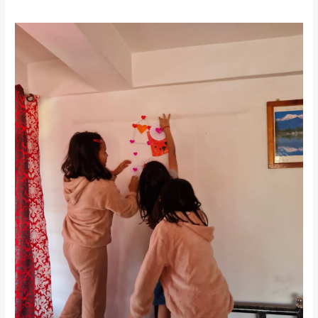
Fundacja
Poland
House
niesie
pomoc
dzieciom
w
Indiach.