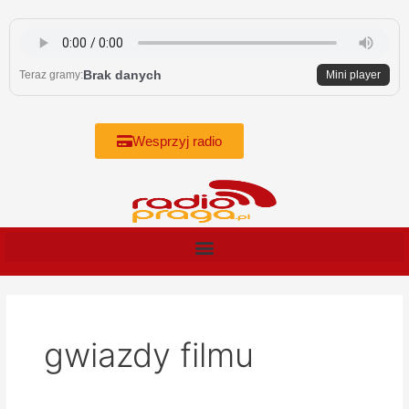
Skip
to
content
Brak danych
Teraz gramy:
Mini player
Wesprzyj radio
gwiazdy filmu