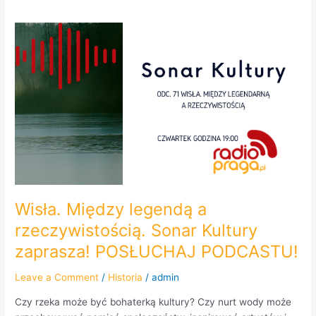
Wisła.
Między
legendą
a
rzeczywistością.
Sonar
Kultury
zaprasza!
POSŁUCHAJ
PODCASTU!
Wisła. Między legendą a
rzeczywistością. Sonar Kultury
zaprasza! POSŁUCHAJ PODCASTU!
Leave a Comment
/
Historia
/
admin
Czy rzeka może być bohaterką kultury? Czy nurt wody może