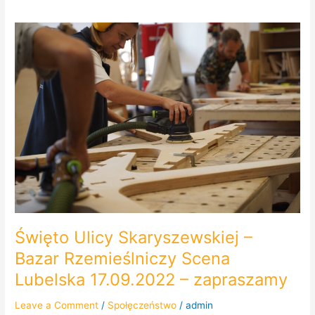
Święto
Ulicy
Skaryszewskiej
–
Bazar
Rzemieślniczy
Scena
Lubelska
17.09.2022
–
zapraszamy
Święto Ulicy Skaryszewskiej –
Bazar Rzemieślniczy Scena
Lubelska 17.09.2022 – zapraszamy
Leave a Comment
/
Społęczeństwo
/
admin