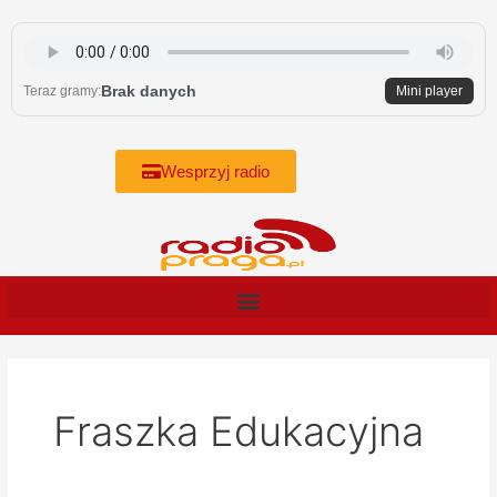
Skip
to
content
Brak danych
Teraz gramy:
Mini player
Wesprzyj radio
Fraszka Edukacyjna