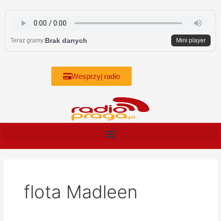
Skip
to
content
Brak danych
Teraz gramy:
Mini player
Wesprzyj radio
flota Madleen