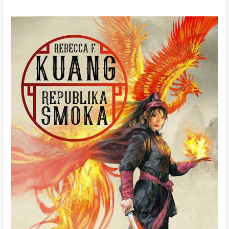
„Republika
Smoka”
to
opowieść
brutalna,
przejmująca
i
głęboko
polityczna.
Maja
Sawicka
w
drugiej
recenzji
serii
„Wojna
Makowa”
autorstwa
R.F.