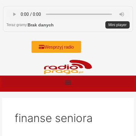
Skip
to
content
Brak danych
Teraz gramy:
Mini player
Wesprzyj radio
finanse seniora