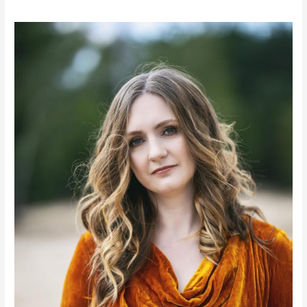
Marta
Kobińska
autorka
bloga
Bezpieczna
Finansowo
w
RadioPraga.pl