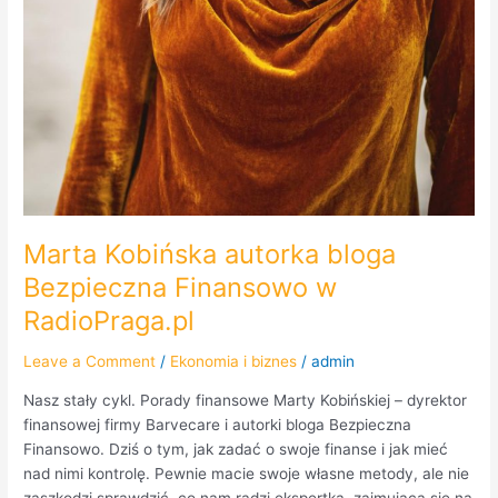
Marta Kobińska autorka bloga
Bezpieczna Finansowo w
RadioPraga.pl
Leave a Comment
/
Ekonomia i biznes
/
admin
Nasz stały cykl. Porady finansowe Marty Kobińskiej – dyrektor
finansowej firmy Barvecare i autorki bloga Bezpieczna
Finansowo. Dziś o tym, jak zadać o swoje finanse i jak mieć
nad nimi kontrolę. Pewnie macie swoje własne metody, ale nie
zaszkodzi sprawdzić, co nam radzi ekspertka, zajmująca się na