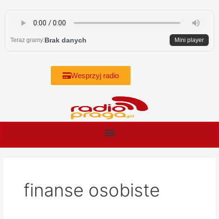
Skip
to
content
Brak danych
Teraz gramy:
Mini player
Wesprzyj radio
finanse osobiste