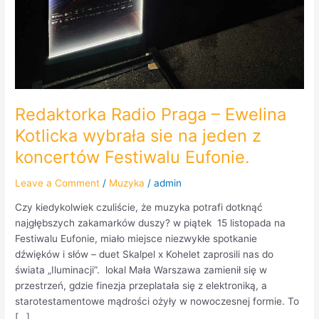
Redaktorka Radio Praga – Ewelina
Kotlicka wybrała sie na jeden z
koncertów Festiwalu Eufonie.
Leave a Comment
/
Muzyka
/
admin
Czy kiedykolwiek czuliście, że muzyka potrafi dotknąć
najgłębszych zakamarków duszy? w piątek 15 listopada na
Festiwalu Eufonie, miało miejsce niezwykłe spotkanie
dźwięków i słów – duet Skalpel x Kohelet zaprosili nas do
świata „Iluminacji”. lokal Mała Warszawa zamienił się w
przestrzeń, gdzie finezja przeplatała się z elektroniką, a
starotestamentowe mądrości ożyły w nowoczesnej formie. To
[…]