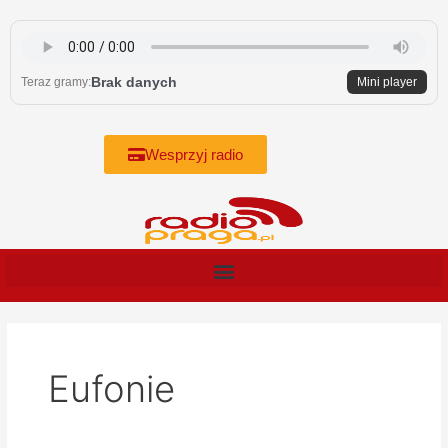
Skip
to
content
Brak danych
Teraz gramy:
Mini player
Wesprzyj radio
Eufonie