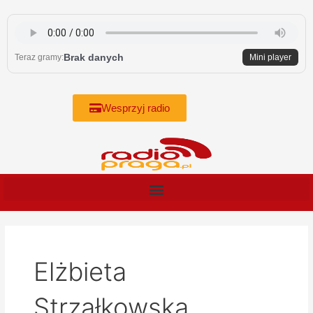
Skip
to
content
Brak danych
Teraz gramy:
Mini player
Wesprzyj radio
Elżbieta
Strzałkowska