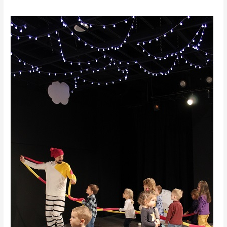
Teatr
Niewielki
wznowił
swoją
działalność!!!!