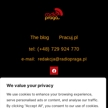
The blog
Pracuj.pl
tel: (+48) 729 924 770
e-mail: redakcja@radiopraga.pl
F
a
c
e
b
We value your privacy
o
o
Współpracujemy z Muzeum Warszawskiej Pragi
We use cookies to enhance your browsing experience,
k
serve personalised ads or content, and analyse our traffic.
© 2022 All rights Reserved. Radiopraga.pl
By clicking "Accept All", you consent to our use of cookies.