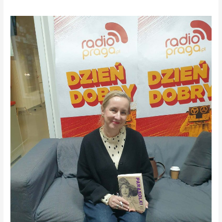
Pani
Dominika
Buczak
–
autorka
książki
„Parasolki”
w
Radio
Praga.
POSŁUCHAJ
PODCASTU.