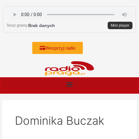
Skip
to
content
Brak danych
Teraz gramy:
Mini player
Wesprzyj radio
Dominika Buczak