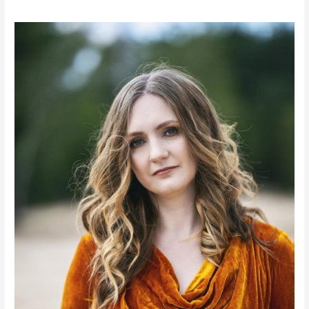
Marta
Kobińska
autorka
bloga
Bezpieczna
Finansowo
w
RadioPraga.pl