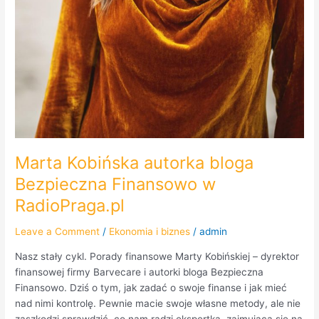
Marta Kobińska autorka bloga
Bezpieczna Finansowo w
RadioPraga.pl
Leave a Comment
/
Ekonomia i biznes
/
admin
Nasz stały cykl. Porady finansowe Marty Kobińskiej – dyrektor
finansowej firmy Barvecare i autorki bloga Bezpieczna
Finansowo. Dziś o tym, jak zadać o swoje finanse i jak mieć
nad nimi kontrolę. Pewnie macie swoje własne metody, ale nie
zaszkodzi sprawdzić, co nam radzi ekspertka, zajmująca się na