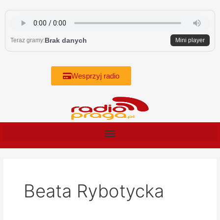
Skip
to
content
Brak danych
Teraz gramy:
Mini player
Wesprzyj radio
Beata Rybotycka