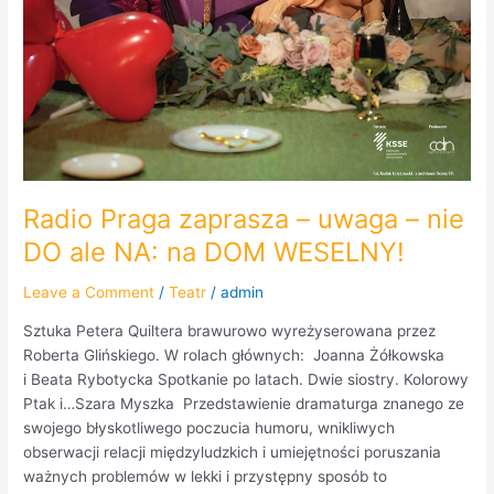
Radio Praga zaprasza – uwaga – nie
DO ale NA: na DOM WESELNY!
Leave a Comment
/
Teatr
/
admin
Sztuka Petera Quiltera brawurowo wyreżyserowana przez
Roberta Glińskiego. W rolach głównych: Joanna Żółkowska
i Beata Rybotycka Spotkanie po latach. Dwie siostry. Kolorowy
Ptak i…Szara Myszka Przedstawienie dramaturga znanego ze
swojego błyskotliwego poczucia humoru, wnikliwych
obserwacji relacji międzyludzkich i umiejętności poruszania
ważnych problemów w lekki i przystępny sposób to