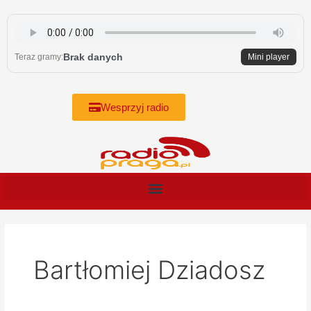
Skip
to
content
Brak danych
Teraz gramy:
Mini player
Wesprzyj radio
Bartłomiej Dziadosz