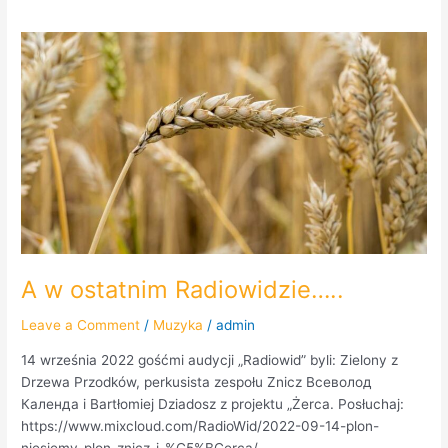
A
w
ostatnim
Radiowidzie…..
A w ostatnim Radiowidzie…..
Leave a Comment
/
Muzyka
/
admin
14 września 2022 gośćmi audycji „Radiowid” byli: Zielony z
Drzewa Przodków, perkusista zespołu Znicz Всеволод
Календа i Bartłomiej Dziadosz z projektu „Żerca. Posłuchaj:
https://www.mixcloud.com/RadioWid/2022-09-14-plon-