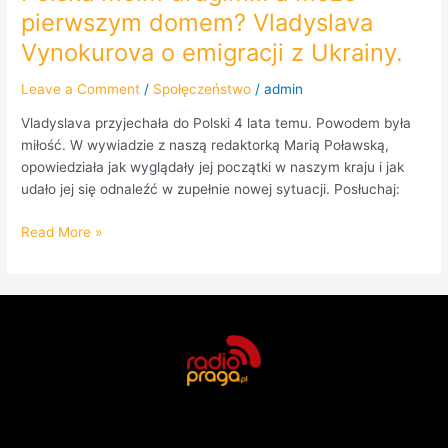
pierwszym domem? Vladyslava
Vynokurova o emigracji z Ukrainy.
Leave a Comment
/
Społęczeństwo
/
admin
Vladyslava przyjechała do Polski 4 lata temu. Powodem była
miłość. W wywiadzie z naszą redaktorką Marią Poławską,
opowiedziała jak wyglądały jej początki w naszym kraju i jak
udało jej się odnaleźć w zupełnie nowej sytuacji. Posłuchaj:
Read More »