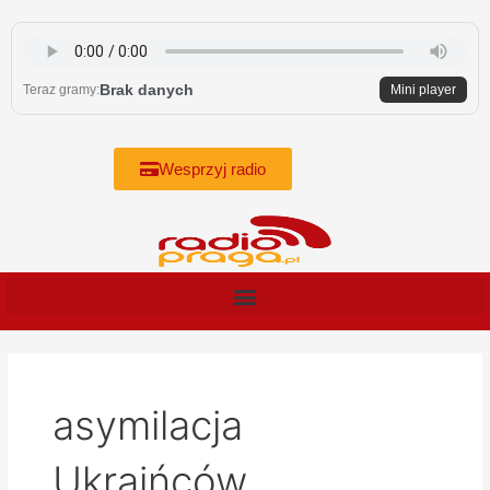
Skip
to
content
Brak danych
Teraz gramy:
Mini player
Wesprzyj radio
asymilacja
Ukraińców