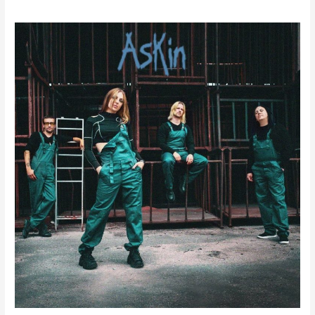
Łotewski
Askin
w
Metal
Cave.
Recenzja
Ryłkołaka.