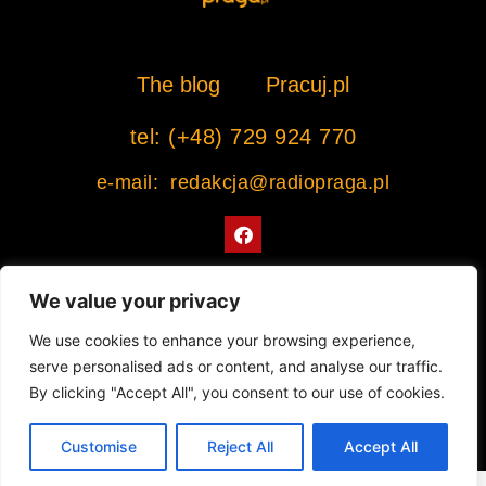
The blog
Pracuj.pl
tel: (+48) 729 924 770
e-mail: redakcja@radiopraga.pl
F
a
c
e
b
We value your privacy
o
o
Współpracujemy z Muzeum Warszawskiej Pragi
We use cookies to enhance your browsing experience,
k
serve personalised ads or content, and analyse our traffic.
© 2022 All rights Reserved. Radiopraga.pl
By clicking "Accept All", you consent to our use of cookies.
Projekt strony internetowej: tomasz-kaminski.pl
Customise
Reject All
Accept All