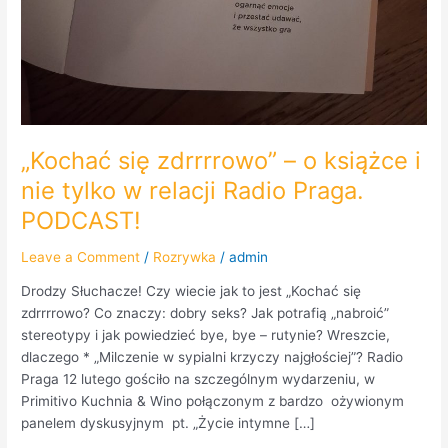
„Kochać się zdrrrrowo” – o książce i
nie tylko w relacji Radio Praga.
PODCAST!
Leave a Comment
/
Rozrywka
/
admin
Drodzy Słuchacze! Czy wiecie jak to jest „Kochać się
zdrrrrowo? Co znaczy: dobry seks? Jak potrafią „nabroić”
stereotypy i jak powiedzieć bye, bye – rutynie? Wreszcie,
dlaczego * „Milczenie w sypialni krzyczy najgłościej”? Radio
Praga 12 lutego gościło na szczególnym wydarzeniu, w
Primitivo Kuchnia & Wino połączonym z bardzo ożywionym
panelem dyskusyjnym pt. „Życie intymne […]