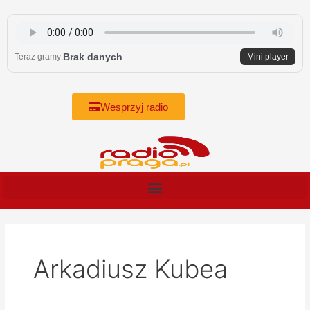
Skip
to
content
Brak danych
Teraz gramy:
Mini player
Wesprzyj radio
Arkadiusz Kubea