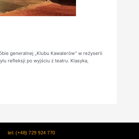
óbie generalnej „Klubu Kawalerów” w reżyserii
 refleksji po wyjściu z teatru. Klasyka,
tel: (+48) 729 924 770