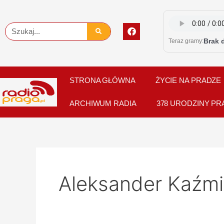
Skip
to
F
Szukaj
content
a
Brak 
Teraz gramy:
c
e
b
o
o
STRONA GŁÓWNA
ŻYCIE NA PRADZE
k
ARCHIWUM RADIA
378 URODZINY PR
Aleksander Kaźmi