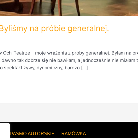
Byliśmy na próbie generalnej.
w Och-Teatrze – moje wrażenia z próby generalnej. Byłam na pr
awno tak dobrze się nie bawiłam, a jednocześnie nie miałam tylu
To spektakl żywy, dynamiczny, bardzo […]
ZE
PASMO AUTORSKIE
RAMÓWKA