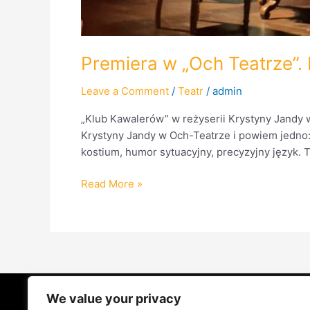
Premiera w „Och Teatrze”. 
Leave a Comment
/
Teatr
/
admin
„Klub Kawalerów” w reżyserii Krystyny Jandy 
Krystyny Jandy w Och-Teatrze i powiem jedno: d
kostium, humor sytuacyjny, precyzyjny język. 
Read More »
We value your privacy
STRONA GŁÓWNA
ŻYCIE NA PRAD