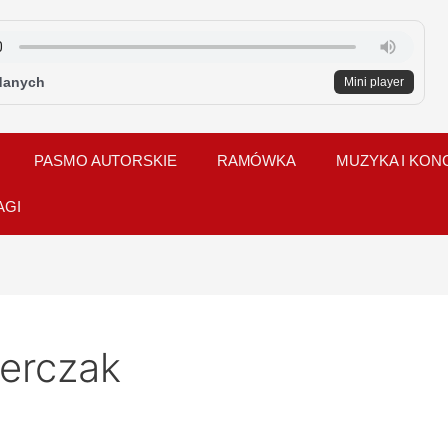
danych
Mini player
PASMO AUTORSKIE
RAMÓWKA
MUZYKA I KON
AGI
erczak