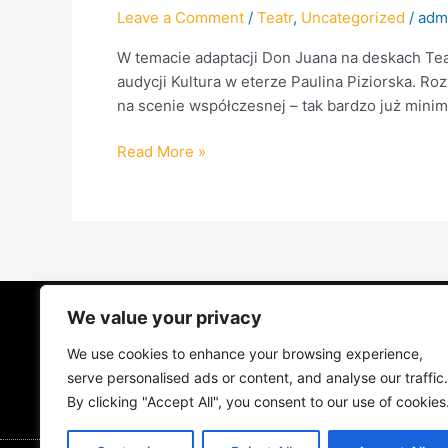
Leave a Comment
/
Teatr
,
Uncategorized
/
adm
W temacie adaptacji Don Juana na deskach Te
audycji Kultura w eterze Paulina Piziorska. R
na scenie współczesnej – tak bardzo już mini
Read More »
We value your privacy
STRONA GŁÓWNA
ŻYCIE NA PRAD
We use cookies to enhance your browsing experience,
MUZYKA I KONCERTY
KONTAKT
serve personalised ads or content, and analyse our traffic.
By clicking "Accept All", you consent to our use of cookies