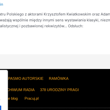
in
atru Polskiego z aktorami Krzysztofem Kwiatkowskim oraz Ada
ozważają wspólnie między innymi sens wystawiania klasyki, nie
malistycznej i pozbawionej rekwizytów… Odsłuch:
ZE
PASMO AUTORSKIE
RAMÓWKA
ARCHIWUM RADIA
378 URODZINY PRAGI
The blog
Pracuj.pl
.