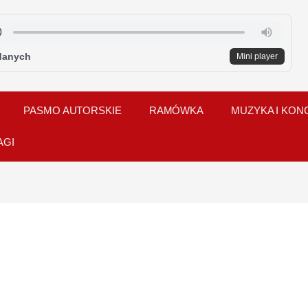
danych
Mini player
PASMO AUTORSKIE
RAMÓWKA
MUZYKA I KON
AGI