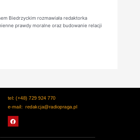
mem Biedrzyckim rozmawiała redaktorka
zmienne prawdy moralne oraz budowanie relacji
tel: (+48) 729 924 770
e-mail: redakcja@radiopraga.pl
F
a
c
e
b