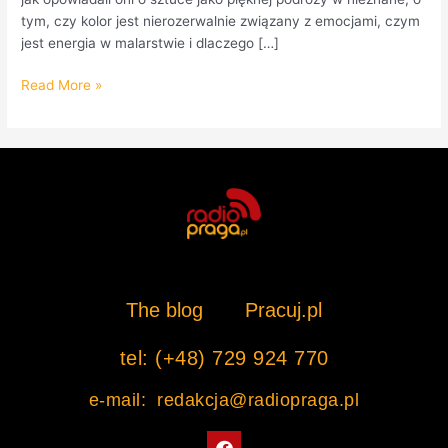
tym, czy kolor jest nierozerwalnie związany z emocjami, czym
jest energia w malarstwie i dlaczego […]
Read More »
The blog
Pracuj.pl
tel: (+48) 729 924 770
e-mail: redakcja@radiopraga.pl
F