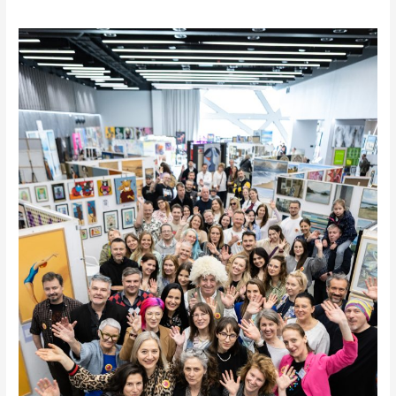
Wiosenne
Targowisko
Sztuki.
Posłuchaj
rozmów
z
artystami.
PODCAST!