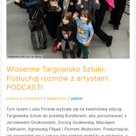
Wiosenne Targowisko Sztuki.
Posłuchaj rozmów z artystami.
PODCAST!
Leave a Comment
/
Malarstwo
/
admin
Tym razem Luiza Poreda wybrała się na kwietniową edycję
Targowiska Sztuki do praskiej Butelkowni, aby porozmawiać z
Jarosławem Grulkowskim, Dorotą Godlewską, Maciejem
Zielińskim, Agnieszką Filipek i Piotrem Wojteckim. Posłuchajcie,
jak opowiadali oni o sztuce jako pięknej podróży w nieznane, o