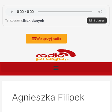
Skip
to
content
Brak danych
Teraz gramy:
Mini player
Wesprzyj radio
Agnieszka Filipek