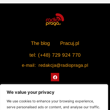
The blog
Pracuj.pl
tel: (+48) 729 924 770
e-mail: redakcja@radiopraga.pl
F
a
c
e
b
We value your privacy
o
o
Współpracujemy z Muzeum Warszawskiej Pragi
We use cookies to enhance your browsing experience,
k
serve personalised ads or content, and analyse our traffic.