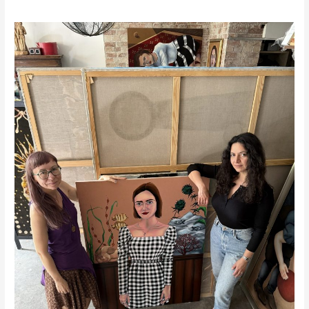
Miriam
Tajcher
w
audycji
Luizy
Poredy
Targowisko
Sztuki.
POSŁUCHAJ
ROZMOWY!