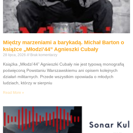
Między marzeniami a barykadą. Michał Barton o
książce „Młodzi’44” Agnieszki Cubały
28 lipca, 2026
Brak komentarzy
Książka „Młodzi’44” Agnieszki Cubały nie jest typową monografią
poświęconą Powstaniu Warszawskiemu ani opisem kolejnych
działań militarnych. Przede wszystkim opowiada o młodych
ludziach, którzy w sierpniu
Read More »