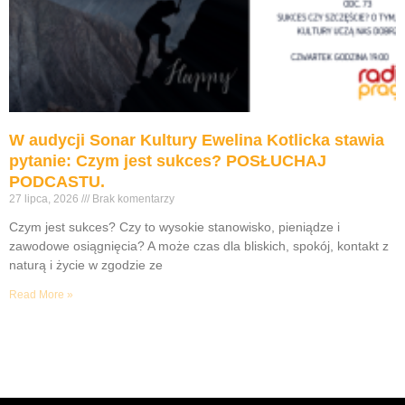
W audycji Sonar Kultury Ewelina Kotlicka stawia
pytanie: Czym jest sukces? POSŁUCHAJ
PODCASTU.
27 lipca, 2026
Brak komentarzy
Czym jest sukces? Czy to wysokie stanowisko, pieniądze i
zawodowe osiągnięcia? A może czas dla bliskich, spokój, kontakt z
naturą i życie w zgodzie ze
Read More »