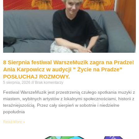
8 Sierpnia festiwal WarszeMuzik zagra na Pradze!
Ania Karpowicz w audycji ” Życie na Pradze”
POSŁUCHAJ ROZMOWY.
5 sierpnia, 2026
Brak komentarzy
Festiwal WarszeMuzik jest przestrzenią czułego spotkania muzyki z
miastem, wybitnych artystów z lokalnymi społecznościami, historii z
teraźniejszością. Przez cały sierpień w sobotnie i niedzielne
popołudnia
Read More »