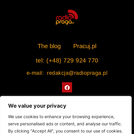
The blog
Pracuj.pl
tel: (+48) 729 924 770
e-mail: redakcja@radiopraga.pl
F
a
c
e
b
We value your privacy
o
o
Współpracujemy z Muzeum Warszawskiej Pragi
We use cookies to enhance your browsing experience,
k
serve personalised ads or content, and analyse our traffic.
© 2022 All rights Reserved. Radiopraga.pl
By clicking "Accept All", you consent to our use of cookies.