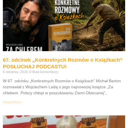
67. odcinek „Konkretnych Rozmów o Książkach”
POSŁUCHAJ PODCASTU!
6 sierpnia, 2026
Brak komentarzy
W 67. odcinku „Konkretnych Rozmów o Książkach” Michał Barton
rozmawiał z Wojciechem Ladą o jego najnowszej książce „Za
chlebem. Polscy chłopi w poszukiwaniu Ziemi Obiecanej”,
Read More »