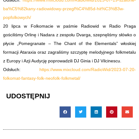
Odsłuch:
https://www.mixcloud.com/RadioWid/2023-07-19-szalone-
ba%C5%82kany-radiowidowy-przegl%C4%85d-hit%C3%B3w-
popfolkowych/
20 lipca w Folkomacie w paśmie Radiowid w Radio Praga
gościliśmy Orlinę i Nadara z zespołu Dvarga, szepnęliśmy słówko o
płycie „Pomegranate – The Chant of the Elementals” włoskiej
formacji Ataraxia oraz zagraliśmy szczyptę melodyjnego folkmetalu
z Europy i Azji Audycję poprowadzili DJ Ginia i DJ Vilcinescu.
Odsłuch:
https://www.mixcloud.com/RadioWid/2023-07-20-
folkomat-fantasy-folk-neofolk-folkmetal/
UDOSTĘPNIJ