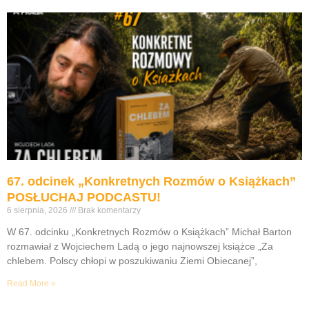
67. odcinek „Konkretnych Rozmów o Książkach”
POSŁUCHAJ PODCASTU!
6 sierpnia, 2026
Brak komentarzy
W 67. odcinku „Konkretnych Rozmów o Książkach” Michał Barton
rozmawiał z Wojciechem Ladą o jego najnowszej książce „Za
chlebem. Polscy chłopi w poszukiwaniu Ziemi Obiecanej”,
Read More »