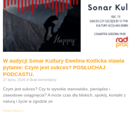
W audycji Sonar Kultury Ewelina Kotlicka stawia
pytanie: Czym jest sukces? POSŁUCHAJ
PODCASTU.
27 lipca, 2026
Brak komentarzy
Czym jest sukces? Czy to wysokie stanowisko, pieniądze i
zawodowe osiągnięcia? A może czas dla bliskich, spokój, kontakt z
naturą i życie w zgodzie ze
Read More »