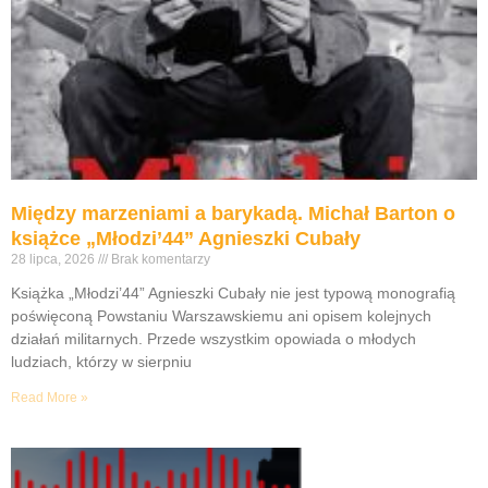
Między marzeniami a barykadą. Michał Barton o
książce „Młodzi’44” Agnieszki Cubały
28 lipca, 2026
Brak komentarzy
Książka „Młodzi’44” Agnieszki Cubały nie jest typową monografią
poświęconą Powstaniu Warszawskiemu ani opisem kolejnych
działań militarnych. Przede wszystkim opowiada o młodych
ludziach, którzy w sierpniu
Read More »