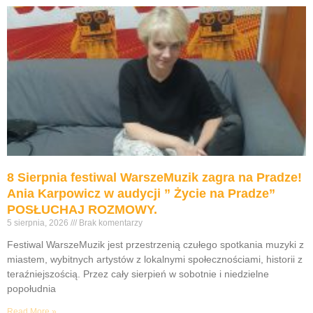
8 Sierpnia festiwal WarszeMuzik zagra na Pradze!
Ania Karpowicz w audycji ” Życie na Pradze”
POSŁUCHAJ ROZMOWY.
5 sierpnia, 2026
Brak komentarzy
Festiwal WarszeMuzik jest przestrzenią czułego spotkania muzyki z
miastem, wybitnych artystów z lokalnymi społecznościami, historii z
teraźniejszością. Przez cały sierpień w sobotnie i niedzielne
popołudnia
Read More »