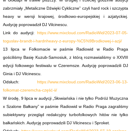
w Gołdapi w trawie piszczy. W drugiej i trzeciej godzinie audycji
zabrzmiały „Metaliczne Dźwięki Cykliczne” czyli hard rock i szczypta
heavy w wersji krajowej, środkowo-europejskiej i azjatyckiej.
Audycję poprowadził DJ Vilcinescu.
Link do audycji:
https://www.mixcloud.com/RadioWid/2023-07-05-
toguslav-brandt-i-hardnheavy-z-europy-%C5%9Brodkowej-i-azji/
13 lipca w Folkomacie w paśmie Radiowid w Radio Praga
gościliśmy Basię Kuzub-Samosiuk, z którą rozmawialiśmy o XXVIII
edycji folkowego festiwalu w Czeremsze. Audycję poprowadzili DJ
Ginia i DJ Vilcinescu.
Odsłuch:
https://www.mixcloud.com/RadioWid/2023-06-13-
folkomat-czeremcha-część-ii/
W środę, 9 lipca w audycji „Słowiańska i nie tylko Podróż Muzyczna
x Szalone Bałkany” w paśmie Radiowid w Radio Praga zagraliśmy
subiektywny przegląd redakcyjny turbofolkowych hitów nie tylko
bałkańskich. Audycję poprowadzili DJ Vilcinescu i Sproket.